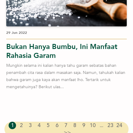
29 Jun 2022
Bukan Hanya Bumbu, Ini Manfaat
Rahasia Garam
Mungkin selama ini kalian hanya tahu garam sebatas bahan
penambah cita rasa dalam masakan saja. Namun, tahukah kalian
bahwa garam juga kaya akan manfaat lho. Tertarik untuk
mengetahuinya? Berikut ulas...
1
2
3
4
5
6
7
8
9
10
...
23
24
>>