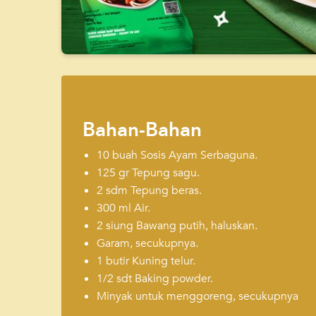
Bahan-Bahan
10 buah Sosis Ayam Serbaguna.
125 gr Tepung sagu.
2 sdm Tepung beras.
300 ml Air.
2 siung Bawang putih, haluskan.
Garam, secukupnya.
1 butir Kuning telur.
1/2 sdt Baking powder.
Minyak untuk menggoreng, secukupnya