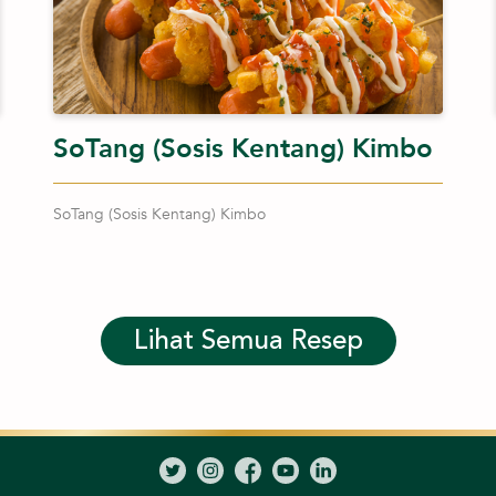
SoTang (Sosis Kentang) Kimbo
SoTang (Sosis Kentang) Kimbo
Lihat Semua Resep