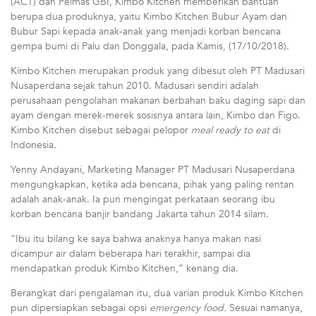
(ACT) dan Pelmas GBI, Kimbo Kitchen memberikan bantuan
berupa dua produknya, yaitu Kimbo Kitchen Bubur Ayam dan
Bubur Sapi kepada anak-anak yang menjadi korban bencana
gempa bumi di Palu dan Donggala, pada Kamis, (17/10/2018).
Kimbo Kitchen merupakan produk yang dibesut oleh PT Madusari
Nusaperdana sejak tahun 2010. Madusari sendiri adalah
perusahaan pengolahan makanan berbahan baku daging sapi dan
ayam dengan merek-merek sosisnya antara lain, Kimbo dan Figo.
Kimbo Kitchen disebut sebagai pelopor
meal ready to eat
di
Indonesia.
Yenny Andayani, Marketing Manager PT Madusari Nusaperdana
mengungkapkan, ketika ada bencana, pihak yang paling rentan
adalah anak-anak. Ia pun mengingat perkataan seorang ibu
korban bencana banjir bandang Jakarta tahun 2014 silam.
“Ibu itu bilang ke saya bahwa anaknya hanya makan nasi
dicampur air dalam beberapa hari terakhir, sampai dia
mendapatkan produk Kimbo Kitchen,” kenang dia.
Berangkat dari pengalaman itu, dua varian produk Kimbo Kitchen
pun dipersiapkan sebagai opsi
emergency food.
Sesuai namanya,